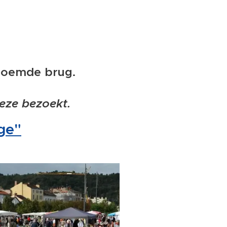
eroemde brug.
eze bezoekt.
ge"