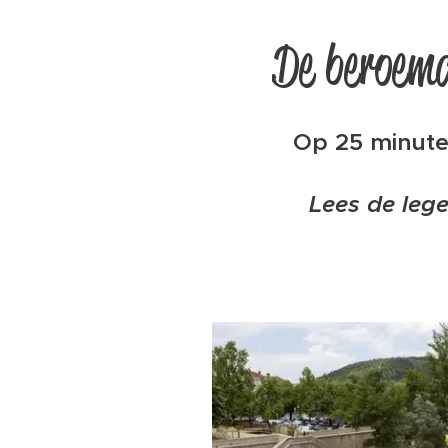
De beroem
Op 25 minute
L
ees de leg